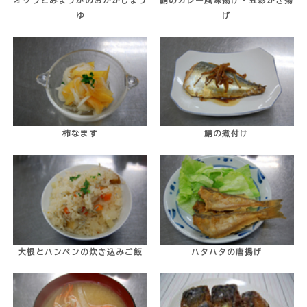
オクラとみょうがのおかかしょう
鯖のカレー風味揚げ・五彩かき揚
ゆ
げ
柿なます
鯖の煮付け
大根とハンペンの炊き込みご飯
ハタハタの唐揚げ