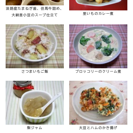
淡路産たまねぎ釜、但馬牛詰め、
里いものカレー煮
大納言小豆のスープ仕立て
さつまいもご飯
ブロッコリーのクリーム煮
梨ジャム
大豆とハムのかき揚げ