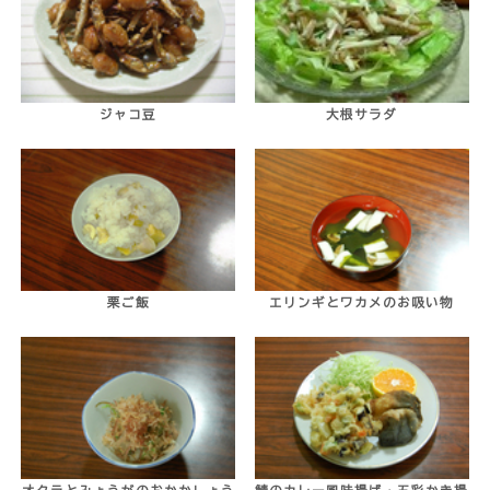
ジャコ豆
大根サラダ
栗ご飯
エリンギとワカメのお吸い物