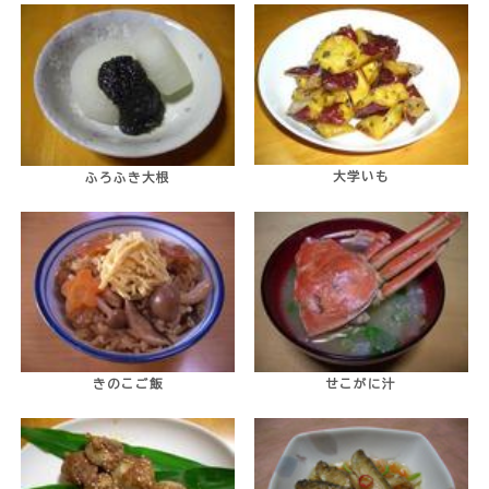
大学いも
ふろふき大根
きのこご飯
せこがに汁