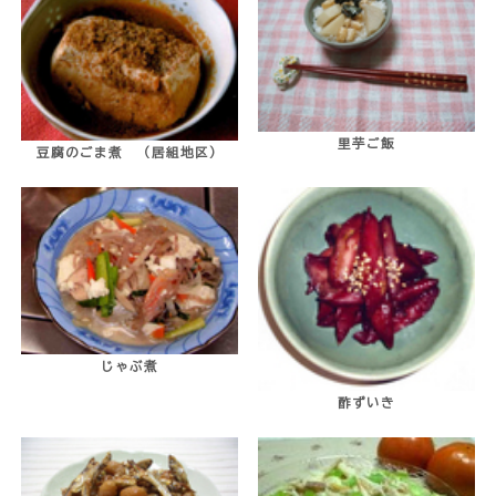
里芋ご飯
豆腐のごま煮 （居組地区）
じゃぶ煮
酢ずいき