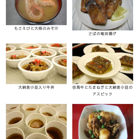
もさえびと大根のみそ汁
さばの竜田揚げ
大納言小豆入り牛丼
但馬牛とたまねぎと大納言小豆の
アスピック