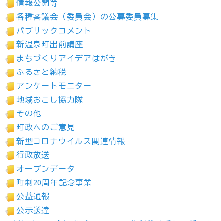
情報公開等
各種審議会（委員会）の公募委員募集
パブリックコメント
新温泉町出前講座
まちづくりアイデアはがき
ふるさと納税
アンケートモニター
地域おこし協力隊
その他
町政へのご意見
新型コロナウイルス関連情報
行政放送
オープンデータ
町制20周年記念事業
公益通報
公示送達