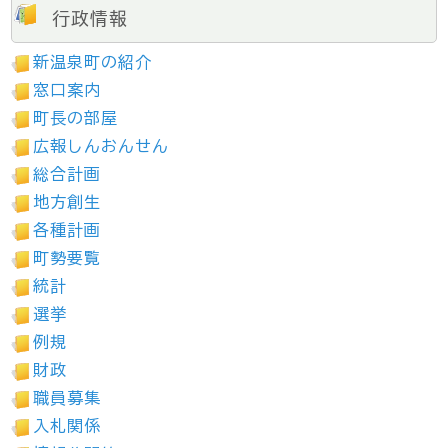
行政情報
新温泉町の紹介
窓口案内
町長の部屋
広報しんおんせん
総合計画
地方創生
各種計画
町勢要覧
統計
選挙
例規
財政
職員募集
入札関係