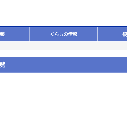
報
くらしの情報
観
覧