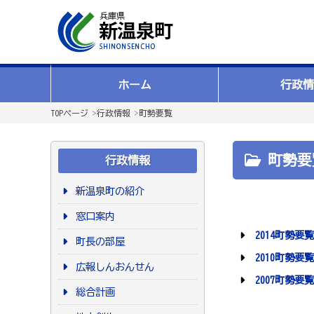
ホーム
行政情
TOPページ
>
行政情報
>
町勢要覧
町勢要
行政情報
新温泉町の紹介
窓口案内
2014町勢要覧
町長の部屋
2010町勢要覧
広報しんおんせん
2007町勢要覧
総合計画