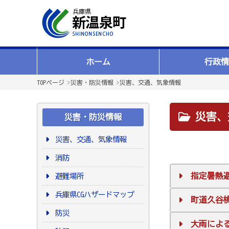
ホーム
行政情
TOPページ
>
災害・防災情報
>
災害、交通、気象情報
災害、
災害・防災情報
災害、交通、気象情報
消防
指定暑熱避
避難場所
兵庫県CGハザードマップ
町道久谷桃
防災
大雨による