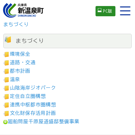
PC版
まちづくり
まちづくり
環境保全
道路・交通
都市計画
温泉
山陰海岸ジオパーク
定住自立圏構想
連携中枢都市圏構想
文化財保存活用計画
廻船問屋千原屋道盛邸整備事業