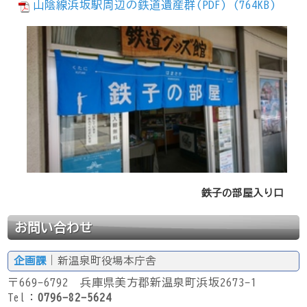
山陰線浜坂駅周辺の鉄道遺産群(PDF) (764KB)
鉄子の部屋入り口
お問い合わせ
企画課
｜新温泉町役場本庁舎
〒669-6792 兵庫県美方郡新温泉町浜坂2673-1
Tel：
0796-82-5624