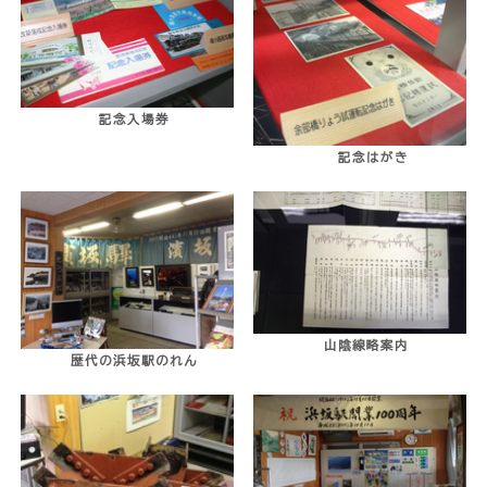
記念入場券
記念はがき
山陰線略案内
歴代の浜坂駅のれん