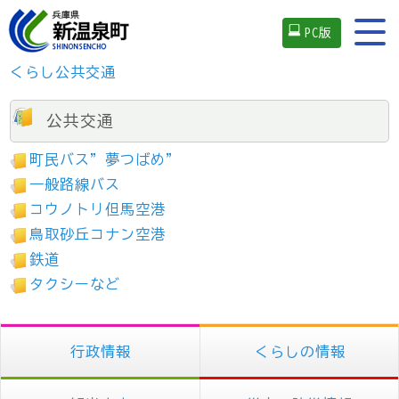
PC版
くらし
公共交通
公共交通
町民バス”夢つばめ”
一般路線バス
コウノトリ但馬空港
鳥取砂丘コナン空港
鉄道
タクシーなど
行政情報
くらしの情報