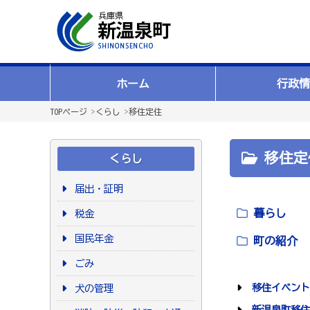
ホーム
行政情
TOPページ
>
くらし
>
移住定住
移住定
くらし
届出・証明
暮らし
税金
国民年金
町の紹介
ごみ
移住イベント
犬の管理
新温泉町移住