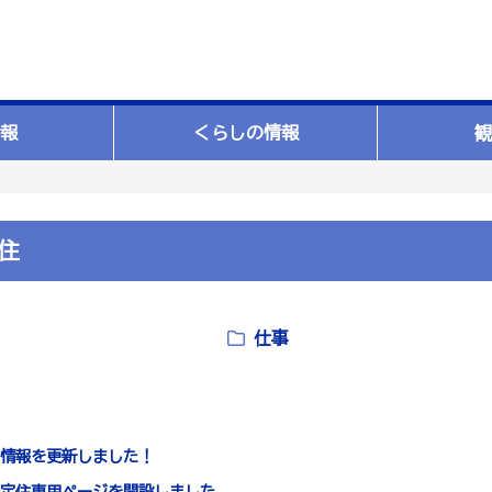
報
くらしの情報
観
住
仕事
情報を更新しました！
定住専用ページを開設しました