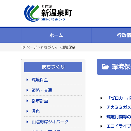
ホーム
行政情
TOPページ
>
まちづくり
>
環境保全
環境保
まちづくり
環境保全
道路・交通
「ゼロカーボ
都市計画
アカミミガメ
温泉
環境月間等の
山陰海岸ジオパーク
エコドライブ