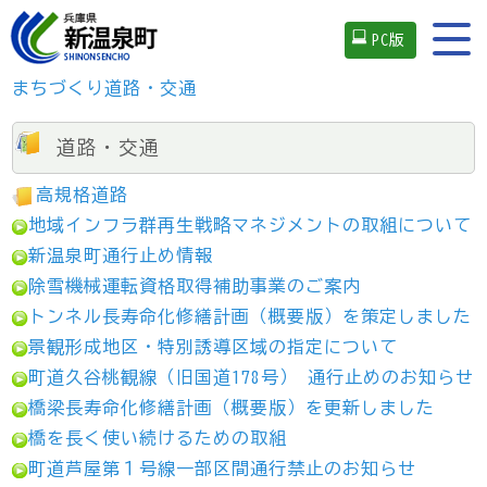
PC版
まちづくり
道路・交通
道路・交通
高規格道路
地域インフラ群再生戦略マネジメントの取組について
新温泉町通行止め情報
除雪機械運転資格取得補助事業のご案内
トンネル長寿命化修繕計画（概要版）を策定しました
景観形成地区・特別誘導区域の指定について
町道久谷桃観線（旧国道178号） 通行止めのお知らせ
橋梁長寿命化修繕計画（概要版）を更新しました
橋を長く使い続けるための取組
町道芦屋第１号線一部区間通行禁止のお知らせ