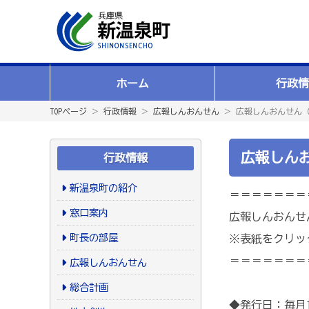
ホーム
行政情
TOPページ
＞
行政情報
＞
広報しんおんせん
＞ 広報しんおんせん（
広報しんお
行政情報
新温泉町の紹介
＝＝＝＝＝＝＝
窓口案内
広報しんおんせ
町長の部屋
※表紙をクリッ
＝＝＝＝＝＝＝
広報しんおんせん
総合計画
◆発行日：毎月