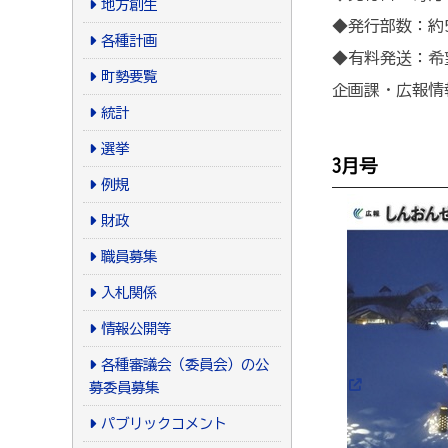
地方創生
◆発行部数：約5
各種計画
◆有料発送：希
町勢要覧
企画課・広報情
統計
選挙
3月号
例規
財政
職員募集
入札関係
情報公開等
各種審議会（委員会）の公
募委員募集
パブリックコメント