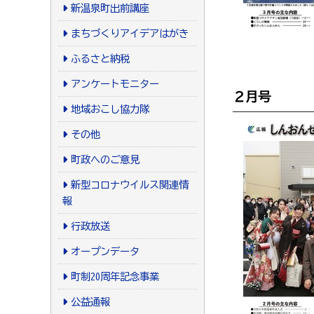
新温泉町出前講座
まちづくりアイデアはがき
ふるさと納税
アンケートモニター
２月号
地域おこし協力隊
その他
町政へのご意見
新型コロナウイルス関連情
報
行政放送
オープンデータ
町制20周年記念事業
公益通報