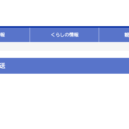
報
くらしの情報
観
送