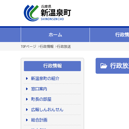
ホーム
行政情
TOPページ
>
行政情報
>
行政放送
行政放
行政情報
新温泉町の紹介
窓口案内
町長の部屋
広報しんおんせん
総合計画