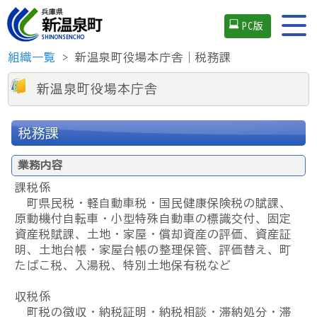
PC版
組織一覧
> 新温泉町役場本庁舎｜税務課
新温泉町役場本庁舎
税務課
業務内容
課税係
町県民税・軽自動車税・国民健康保険税の賦課、
原動機付自転車・小型特殊自動車の標識交付、固定
資産税賦課、土地・家屋・償却資産の評価、資産証
明、土地台帳・家屋台帳の整理保管、評価替え、町
たばこ税、入湯税、特別土地保有税など
収税係
町税の徴収・納税証明・納税相談・滞納処分・滞