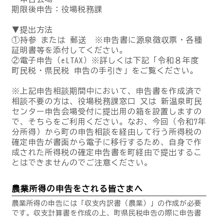
期限後申告：役場税務課
▼提出方法
①持参 または 郵送 ※申告書に源泉徴収票・各種
証明書等を添付してください。
②電子申告（eLTAX）※詳しくは下記「令和８年度
町民税・県民税 申告の手引き」をご覧ください。
※上記申告相談期間中において、申告書を作成済で
相談不要の方は、役場税務課窓口 又は 新温泉町民
センター申告会場受付に提出用の箱を設置しますの
で、そちらをご利用ください。なお、今回（令和7年
分所得）から町の申告相談を経由して行う所得税の
確定申告が書面から電子に移行するため、自身で作
成された所得税の確定申告書を町経由で提出するこ
とはできませんのでご注意ください。
農業所得の申告をされる皆さまへ
農業所得の申告には「収支内訳書（農業）」の作成が必要
です。収支計算書を作成の上、町県民税申告の際に申告書