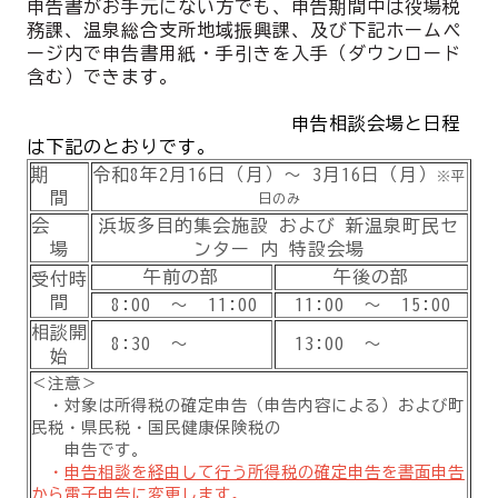
申告書がお手元にない方でも、申告期間中は役場税
務課、温泉総合支所地域振興課、及び下記ホームペ
ージ内で申告書用紙・手引きを入手（ダウンロード
含む）できます。
申告相談会場と日程
は下記のとおりです。
期
令和8年2月16日（月）～ 3月16日（月）
※平
間
日のみ
会
浜坂多目的集会施設 および 新温泉町民セ
場
ンター 内 特設会場
午前の部
午後の部
受付時
間
8:00 ～ 11:00
11:00 ～ 15:00
相談開
8:30 ～
13:00 ～
始
＜注意＞
・対象は所得税の確定申告（申告内容による）および町
民税・県民税・国民健康保険税の
申告です。
・
申告相談を経由して行う所得税の確定申告を書面申告
から電子申告に変更します
。