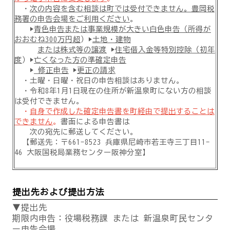
・
次の内容を含む相談は町では受付できません。豊岡税
務署の申告会場をご利用ください
。
▶
青色申告または事業規模が大きい白色申告（所得が
おおむね300万円超
）▶
土地・
建物
ま
たは
株式等の
譲渡
▶
住宅借入金等特別控除（初年
度
）▶
亡くなった方の準確定
申告
▶
修正申告
▶
更正の請求
・土曜・日曜・祝日の申告相談はありません。
・令和8年1月1日現在の住所が新温泉町にない方の相談
は受付できません。
・
自身で作成した確定申告書を町経由で提出することは
できません
。
書面による申告書は
次の宛先に郵送してください。
【郵送先：〒661-8523 兵庫県尼崎市若王寺三丁目11-
46 大阪国税局業務センター阪神分室】
提出先および提出方法
▼提出先
期限内申告：役場税務課 または 新温泉町民センタ
ー申告会場