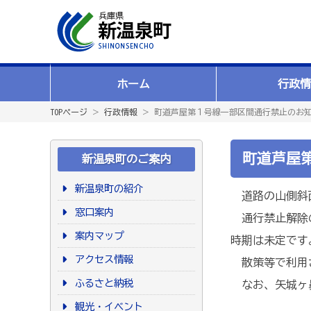
ホーム
行政情
TOPページ
＞
行政情報
＞ 町道芦屋第１号線一部区間通行禁止のお
町道芦屋
新温泉町のご案内
新温泉町の紹介
道路の山側斜面
窓口案内
通行禁止解除の
案内マップ
時期は未定です
アクセス情報
散策等で利用さ
ふるさと納税
なお、矢城ヶ鼻
観光・イベント