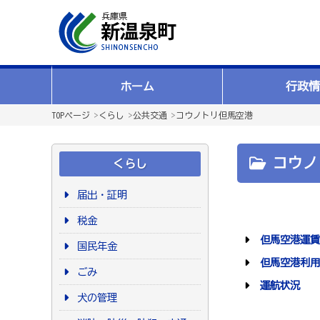
ホーム
行政情
TOPページ
>
くらし
>
公共交通
>
コウノトリ但馬空港
コウノ
くらし
届出・証明
税金
但馬空港運賃
国民年金
但馬空港利用
ごみ
運航状況
犬の管理