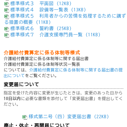
標準様式３ 平面図 (12KB)
標準様式４ 設備等一覧表 (13KB)
標準様式５ 利用者からの苦情を処理するために講ず
る措置の概要 (11KB)
標準様式６ 誓約書 (25KB)
標準様式７ 介護支援専門員一覧 (11KB)
介護給付費算定に係る体制等様式
介護給付費算定に係る体制等に関する届出書
介護給付費算定に係る体制等状況一覧表
については、
介護給付費算定に係る体制等に関する届出書の提
出について
をご覧ください。
変更届について
指定を受けた内容に変更が生じたときは、変更のあった日から
10日以内
に必要な書類を添付して「変更届出書」を提出してく
ださい。
様式第二号（四）変更届出書 (22KB)
廃止・休止・再開届について