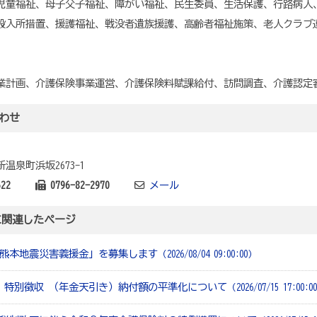
童福祉、母子父子福祉、障がい福祉、民生委員、生活保護、行路病人
設入所措置、援護福祉、戦没者遺族援護、高齢者福祉施策、老人クラブ
計画、介護保険事業運営、介護保険料賦課給付、訪問調査、介護認定
わせ
温泉町浜坂2673-1
622
0796-82-2970
メール
に関連したページ
熊本地震災害義援金」を募集します
（2026/08/04 09:00:00）
 特別徴収 （年金天引き）納付額の平準化について
（2026/07/15 17:00:0