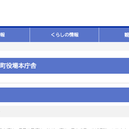
報
くらしの情報
観
町役場本庁舎