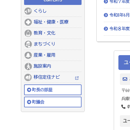
令和７年度
くらし
令和8年6
福祉・健康・医療
令和８年度
教育・文化
まちづくり
産業・雇用
ユ
施設案内
移住定住ナビ
町長の部屋
〒66
兵庫
町議会
0
ユ