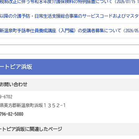
税制改正に伴う令和８年度介護保険料の特例措置について
（2026/07/15 
月以降の介護予防・日常生活支援総合事業のサービスコードおよびマス
新温泉町手話奉仕員養成講座（入門編）の受講者募集について
（2026/05
ートピア浜坂
お問い合わせ
9-6702
県美方郡新温泉町浜坂１３５２−１
796-82-5080
ートピア浜坂に関連したページ