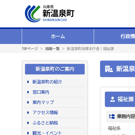
ホーム
行政情
TOPページ
＞
組織一覧
＞ 新温泉町役場本庁舎｜福祉課
新温泉
新温泉町のご案内
新温泉町の紹介
窓口案内
福祉課
案内マップ
アクセス情報
業務内容
ふるさと納税
福祉係
観光・イベント