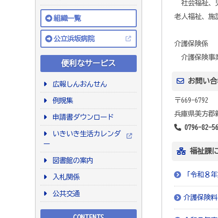
社会福祉、児
老人福祉、施
組織一覧
公立浜坂病院
介護保険係
介護保険事業
便利なサービス
お問い合
広報しんおんせん
〒669-6792
例規集
兵庫県美方郡新
申請書ダウンロード
0796-82-5
いきいき生活カレンダ
ー
福祉課
図書館の案内
「令和８年
入札関係
公共交通
介護保険料
CONTENTS