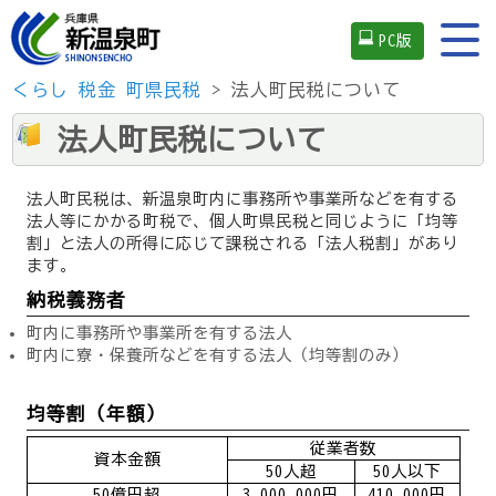
PC版
くらし
税金
町県民税
> 法人町民税について
法人町民税について
法人町民税は、新温泉町内に事務所や事業所などを有する
法人等にかかる町税で、個人町県民税と同じように「均等
割」と法人の所得に応じて課税される「法人税割」があり
ます。
納税義務者
町内に事務所や事業所を有する法人
町内に寮・保養所などを有する法人（均等割のみ）
均等割（年額）
従業者数
資本金額
50
人超
50
人以下
50
億円超
3,000,000
円
410,000
円