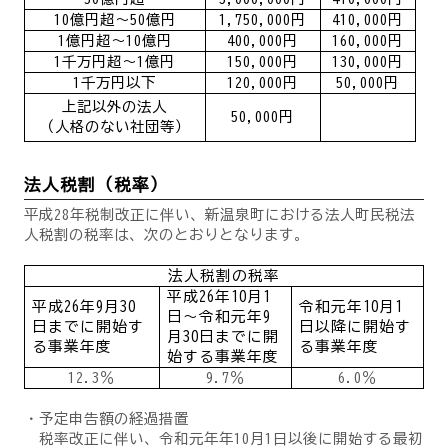
10
億円超～
50
億円
1,750,000
円
410,000
円
1
億円超～
10
億円
400,000
円
160,000
円
1
千万円超～
1
億円
150,000
円
130,000
円
1
千万円以下
120,000
円
50,000
円
上記以外の法人
50,000
円
（人格のない社団等）
法人税割（税率）
平成28年税制改正に伴い、新温泉町における法人町民税法
人税割の税率は、次のとおりとなります。
法人税割の税率
平成26年10月1
平成26年9月30
令和元年10月1
日～令和元年9
日までに開始す
日以降に開始す
月30日までに開
る事業年度
る事業年度
始する事業年度
12.3％
9.7％
6.0％
・予定申告額の経過措置
税率改正に伴い、令和元年年10月1日以後に開始する最初