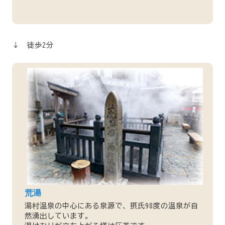
↓ 徒歩2分
荒湯
湯村温泉の中心にある泉源で、摂氏98度の温泉が自
然湧出しています。