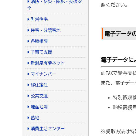
消防・防災・防犯・交通安
照ください。
全
町営住宅
住宅・分譲宅地
電子データ
各種相談
子育て支援
電子データに
新温泉町夢ネット
eLTAXで給
マイナンバー
また、電子デー
移住定住
公共交通
特別徴収義
地産地消
納税義務
墓地
消費生活センター
※受取方法は特