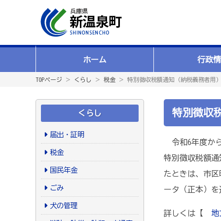
ホーム
行政情
TOPページ
＞
くらし
＞
税金
＞ 特別徴収税額通知（納税義務者用
特別徴収
くらし
届出・証明
令和6年度から
税金
特別徴収税額通
国民年金
たときは、市区
ごみ
ータ（正本）を
犬の管理
詳しくは【
地