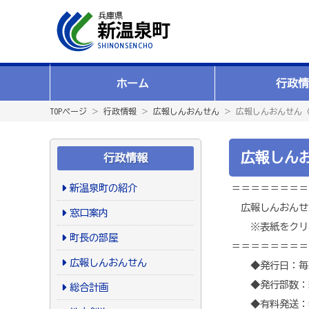
ホーム
行政情
TOPページ
＞
行政情報
＞
広報しんおんせん
＞ 広報しんおんせん（平
広報しんお
行政情報
新温泉町の紹介
＝＝＝＝＝＝＝＝
広報しんおんせ
窓口案内
※表紙をクリッ
町長の部屋
＝＝＝＝＝＝＝＝
広報しんおんせん
◆発行日：毎月2
◆発行部数：約6
総合計画
◆有料発送：希望