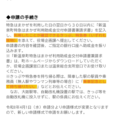
◆申請の手続き
特急はまかぜを利用した日の翌日から３０日以内に「新温
泉町特急はまかぜ利用助成金交付申請書兼請求書」を記入
し、
利用したことが確認できるきっぷ、特急券（いずれも
現物）
を添えて、役場企画課へ提出してください。
申請書の内容を確認後、ご指定の銀行口座へ助成金を振り
込みます。
※「新温泉町特急はまかぜ利用助成金交付申請書兼請求
書」は、町ホームページからダウンロードしていただく
か、役場企画課窓口または温泉総合支所窓口でお受け取り
ください。
※きっぷや特急券を持ち帰る際は、降車した駅の駅員や乗
務員（無人駅やワンマン列車等の場合）に「
乗車記念とし
て持ち帰りたい。
」などとお伝えください。
なお、大阪駅等、自動改札機設置の駅では、きっぷ等を
自動改札機に投入せずに、駅の係員にお伝えください。
令和8年4月1日（水）申請分より申請様式が変更となります
ので、新しい申請様式で申請をお願いします。