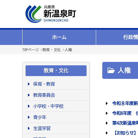
ホーム
行政情
TOPページ
>
教育・文化
>
人権
人権
教育・文化
保育・教育
教育委員会
令和８年度新
小学校・中学校
令和8年度 
青少年
第4次新温泉町人
生涯学習
【お知らせ】兵