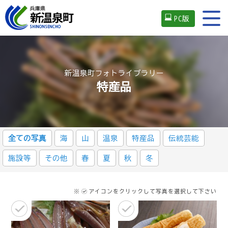
PC版
新温泉町フォトライブラリー
特産品
全ての写真
海
山
温泉
特産品
伝統芸能
施設等
その他
春
夏
秋
冬
※
アイコンをクリックして写真を選択して下さい