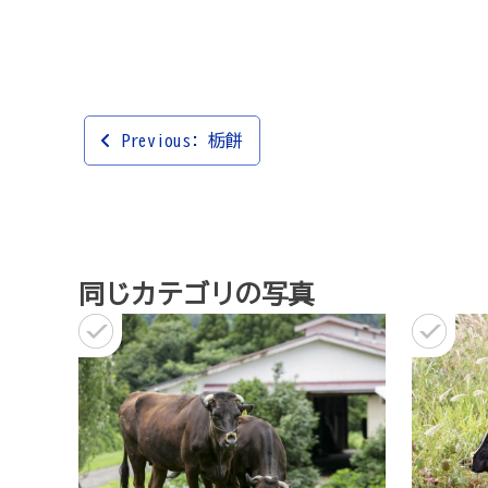
投
Previous:
栃餅
稿
ナ
ビ
ゲ
同じカテゴリの写真
ー
シ
ョ
ン