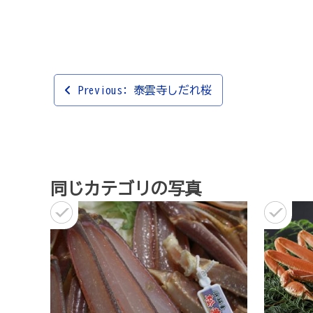
投
Previous:
泰雲寺しだれ桜
稿
ナ
ビ
ゲ
同じカテゴリの写真
ー
シ
ョ
ン