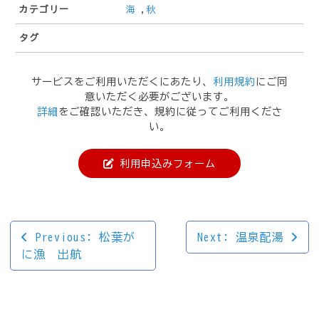
カテゴリー
海
,
秋
タグ
サービスをご利用いただくにあたり、
利用規約
にご同
意いただく必要がございます。
詳細
をご確認いただき、規約に従ってご利用くださ
い。
利用申込みフォーム
投
Previous:
松葉が
Next:
温泉配湯
に漁 出航
稿
ナ
ビ