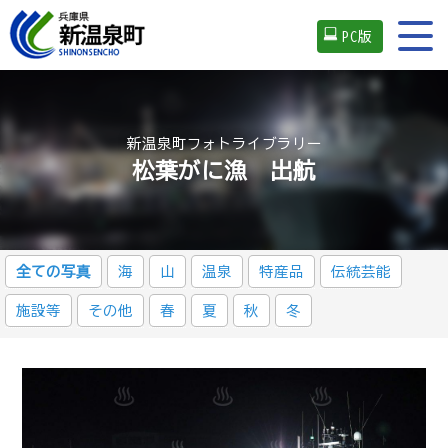
PC版
新温泉町フォトライブラリー
松葉がに漁 出航
全ての写真
海
山
温泉
特産品
伝統芸能
施設等
その他
春
夏
秋
冬