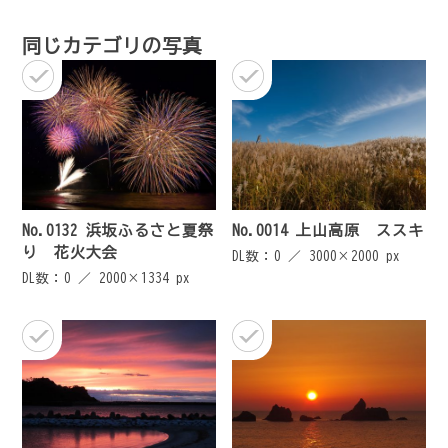
ゲ
同じカテゴリの写真
ー
シ
ョ
ン
No.0132 浜坂ふるさと夏祭
No.0014 上山高原 ススキ
り 花火大会
DL数：0 ／
3000×2000 px
DL数：0 ／
2000×1334 px