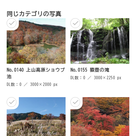
ゲ
同じカテゴリの写真
ー
シ
ョ
ン
No.0140 上山高原ショウブ
No.0155 猿壺の滝
池
DL数：0 ／
3000×2250 px
DL数：0 ／
3000×2000 px