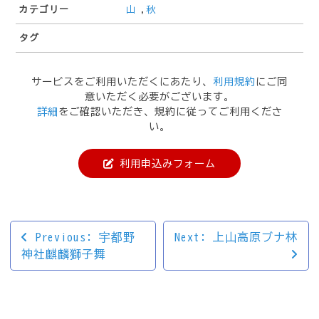
カテゴリー
山
,
秋
タグ
サービスをご利用いただくにあたり、
利用規約
にご同
意いただく必要がございます。
詳細
をご確認いただき、規約に従ってご利用くださ
い。
利用申込みフォーム
投
Previous:
宇都野
Next:
上山高原ブナ林
神社麒麟獅子舞
稿
ナ
ビ