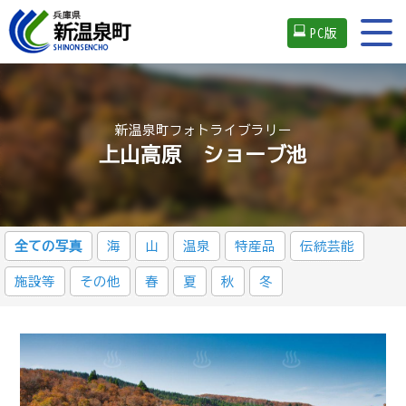
PC版
新温泉町フォトライブラリー
上山高原 ショーブ池
全ての写真
海
山
温泉
特産品
伝統芸能
施設等
その他
春
夏
秋
冬