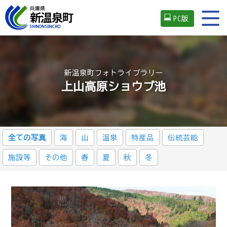
PC版
新温泉町フォトライブラリー
上山高原ショウブ池
全ての写真
海
山
温泉
特産品
伝統芸能
施設等
その他
春
夏
秋
冬