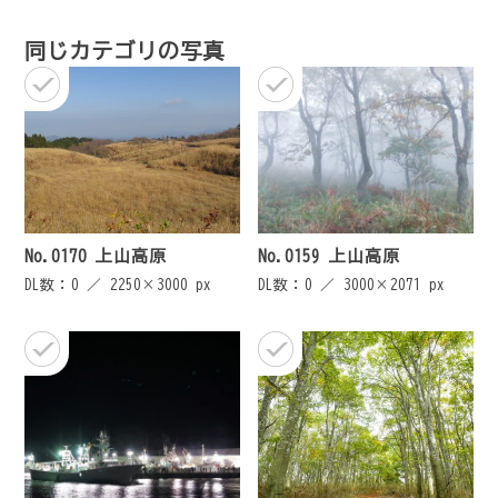
ゲ
同じカテゴリの写真
ー
シ
ョ
ン
No.0170 上山高原
No.0159 上山高原
DL数：0 ／
2250×3000 px
DL数：0 ／
3000×2071 px