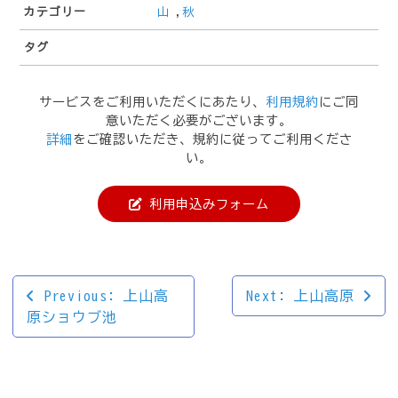
カテゴリー
山
,
秋
タグ
サービスをご利用いただくにあたり、
利用規約
にご同
意いただく必要がございます。
詳細
をご確認いただき、規約に従ってご利用くださ
い。
利用申込みフォーム
投
Previous:
上山高
Next:
上山高原
原ショウブ池
稿
ナ
ビ