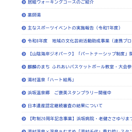
居組ウォーキングコースのご紹介
薬師湯
主なスポーツイベントの実施報告（令和7年度）
令和8年度 地域の文化芸術活動助成事業（連携プログラム）
【山陰海岸ジオパーク】「パートナーシップ制度」
麒麟のまち ふれあいバスケットボール教室・大会
湯村温泉「ハート絵馬」
浜坂温泉郷 ご褒美スタンプラリー開催中
日本遺産認定継続審査の結果について
【町制20周年記念事業】浜坂病院・老健ささゆりま
湯村温泉×温泉♨むすめ「湯村千代」重ね捺しスタ