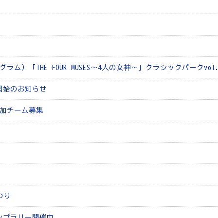
「THE FOUR MUSES～4人の女神～」クラシックパークvol.
開始のお知らせ
参加チーム募集
つり
ンプラリー開催中