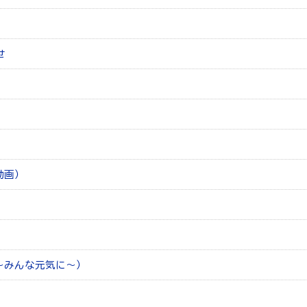
せ
光動画）
～みんな元気に～）