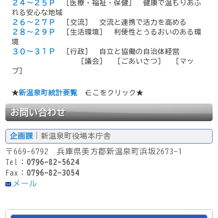
２４～２５Ｐ
［医療・福祉・保健］ 健康で温もりあふ
れる安心な地域
２６～２７Ｐ
［交流］ 交流と連携で活力を高める
２８～２９Ｐ
［生活環境］ 利便性とうるおいのある環
境
３０～３１Ｐ
［行政］ 自立と協働の自治体経営
［議会］ ［ごあいさつ］ ［マッ
プ］
★
新温泉町統計要覧
←ここをクリック★
お問い合わせ
企画課
｜新温泉町役場本庁舎
〒669-6792 兵庫県美方郡新温泉町浜坂2673-1
Tel：
0796-82-5624
Fax：
0796-82-3054
メール