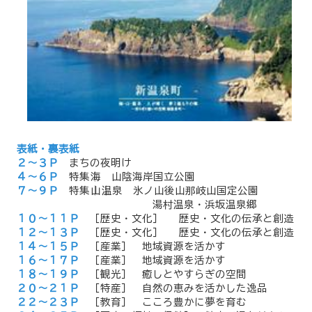
表紙・裏表紙
２～３Ｐ
まちの夜明け
４～６Ｐ
特集│海 山陰海岸国立公園
７～９Ｐ
特集│山│温泉 氷ノ山後山那岐山国定公園
湯村温泉・浜坂温泉郷
１０～１１Ｐ
［歴史・文化］ 歴史・文化の伝承と創造
１２～１３Ｐ
［歴史・文化］ 歴史・文化の伝承と創造
１４～１５Ｐ
［産業］ 地域資源を活かす
１６～１７Ｐ
［産業］ 地域資源を活かす
１８～１９Ｐ
［観光］ 癒しとやすらぎの空間
２０～２１Ｐ
［特産］ 自然の恵みを活かした逸品
２２～２３Ｐ
［教育］ こころ豊かに夢を育む