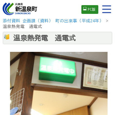
PC版
添付資料
企画課（資料）
町の出来事（平成24年）
>
温泉熱発電 通電式
温泉熱発電 通電式