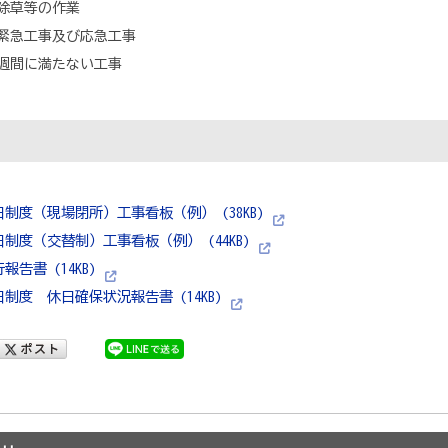
除草等の作業
緊急工事及び応急工事
週間に満たない工事
日制度（現場閉所）工事看板（例） (38KB)
日制度（交替制）工事看板（例） (44KB)
報告書 (14KB)
日制度 休日確保状況報告書 (14KB)