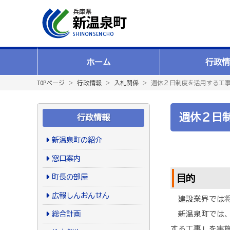
ホーム
行政情
TOPページ
＞
行政情報
＞
入札関係
＞ 週休２日制度を活用する工
週休２日
行政情報
新温泉町の紹介
窓口案内
町長の部屋
目的
広報しんおんせん
建設業界では将
総合計画
新温泉町では、
する工事」を実