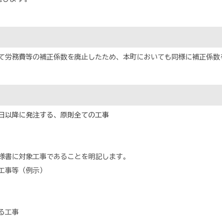
て労務費等の補正係数を廃止したため、本町においても同様に補正係数
日以降に発注する、原則全ての工事
様書に対象工事であることを明記します。
工事等（例示）
る工事