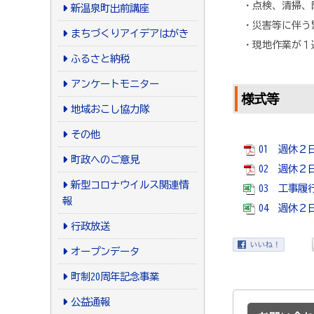
・点検、清掃、
新温泉町出前講座
・災害等に伴う
まちづくりアイデアはがき
・現地作業が１
ふるさと納税
アンケートモニター
様式等
地域おこし協力隊
その他
01 週休２
町政へのご意見
02 週休２
新型コロナウイルス関連情
03 工事履行
報
04 週休２
行政放送
オープンデータ
町制20周年記念事業
公益通報