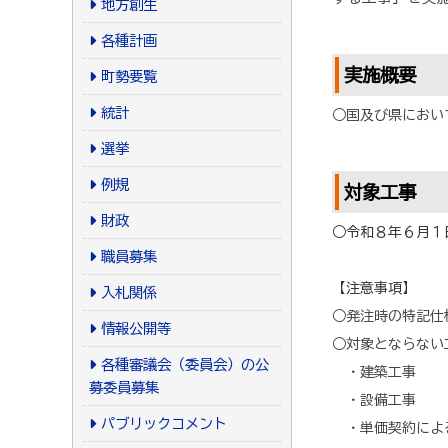
地方創生
各種計画
実施概要
町勢要覧
統計
○国及び県におい
選挙
例規
対象工事
財政
○令和８年６月１
職員募集
【注意事項】
入札関係
○発注時の特記仕
情報公開等
○対象とならない
各種審議会（委員会）の公
・建築工事
募委員募集
・設備工事
パブリックコメント
・単価契約によ