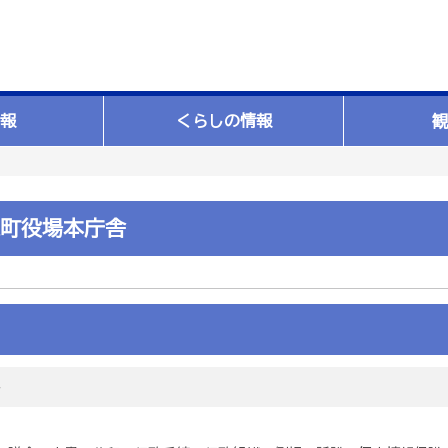
報
くらしの情報
観
町役場本庁舎