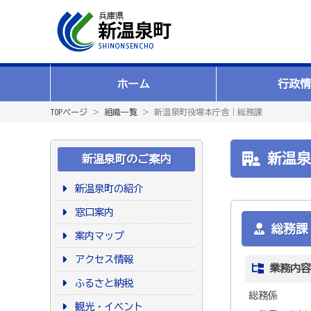
ホーム
行政情
TOPページ
＞
組織一覧
＞ 新温泉町役場本庁舎｜総務課
新温泉
新温泉町のご案内
新温泉町の紹介
窓口案内
総務課
案内マップ
アクセス情報
業務内容
ふるさと納税
総務係
観光・イベント