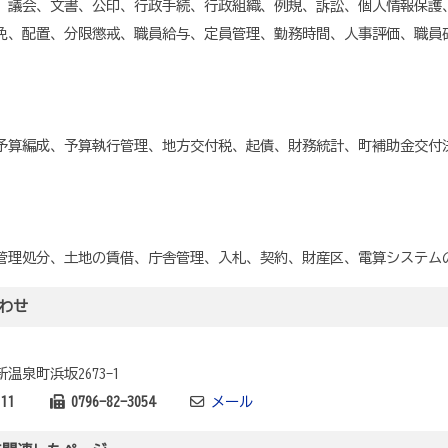
議会、文書、公印、行政手続、行政組織、例規、訴訟、個人情報保護
免、配置、分限懲戒、職員給与、定員管理、勤務時間、人事評価、職員
算編成、予算執行管理、地方交付税、起債、財務統計、町補助金交付
理処分、土地の賃借、庁舎管理、入札、契約、財産区、電算システム
わせ
温泉町浜坂2673-1
111
0796-82-3054
メール