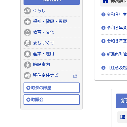
総務課
くらし
令和８年度
福祉・健康・医療
令和８年度
教育・文化
令和８年度
まちづくり
産業・雇用
新温泉町障
施設案内
【注意喚起
移住定住ナビ
町長の部屋
町議会
新