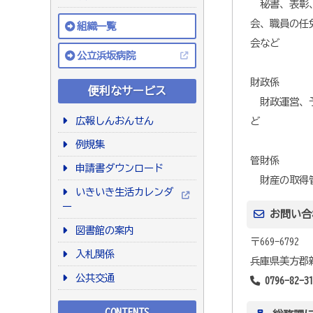
秘書、表彰、
会、職員の任
組織一覧
会など
公立浜坂病院
財政係
便利なサービス
財政運営、予
広報しんおんせん
ど
例規集
管財係
申請書ダウンロード
財産の取得管
いきいき生活カレンダ
ー
お問い合
図書館の案内
〒669-6792
入札関係
兵庫県美方郡新
公共交通
0796-82-3
CONTENTS