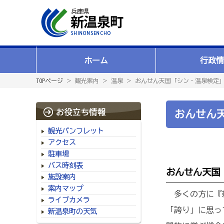
ホーム
行政情
TOPページ
＞ 観光案内 ＞ 温泉 ＞ おんせん天国「シン・温泉検定
おんせん
観光パンフレット
アクセス
駐車場
バス時刻表
おんせん天国
施設案内
案内マップ
多くの方に『新
ライブカメラ
「誇り」に思っ
新温泉町の天気