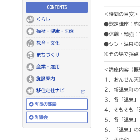
CONTENTS
＜時間の目安＞
くらし
●認定講座：約2
福祉・健康・医療
●休憩・勉強：1
教育・文化
●シン・温泉検
※その場で採点
まちづくり
産業・雇用
＜講座内容（概
施設案内
１．おんせん天
２．新温泉町の
移住定住ナビ
３．各「温泉」
町長の部屋
４．そもそも「
町議会
５．各「温泉」
６．「温泉」の
７．その他