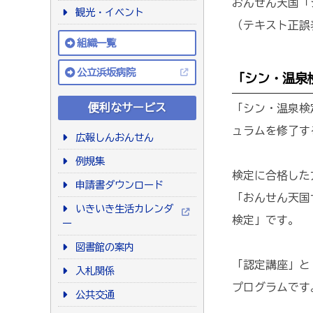
おんせん天国
観光・イベント
（テキスト正誤
組織一覧
公立浜坂病院
「シン・温泉
便利なサービス
「シン・温泉検
ュラムを修了す
広報しんおんせん
例規集
検定に合格した
申請書ダウンロード
「おんせん天国
いきいき生活カレンダ
検定」です。
ー
図書館の案内
「認定講座」と
入札関係
プログラムです
公共交通