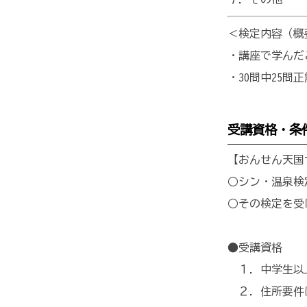
＜検定内容（概
・講座で学んだ
・30問中25問
受講資格・条
【おんせん天国
○シン・温泉検
○その検定を受
●受講資格
１．中学生以
２．住所要件は