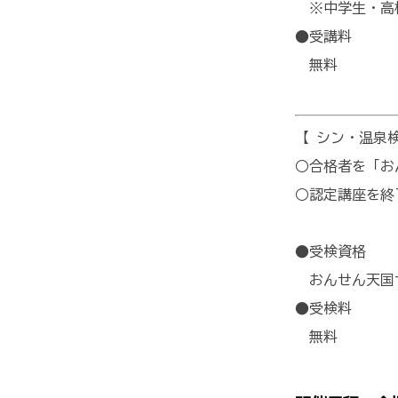
※中学生・高校
●受講料
無料
【 シン・温泉
○合格者を「お
○認定講座を終
●受検資格
おんせん天国
●受検料
無料