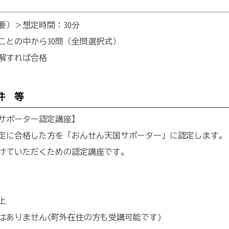
要）＞想定時間：30分
ことの中から30問（全問選択式）
正解すれば合格
件 等
サポーター認定講座】
定に合格した方を「おんせん天国サポーター」に認定します。
けていただくための認定講座です。
上
ありません(町外在住の方も受講可能です)