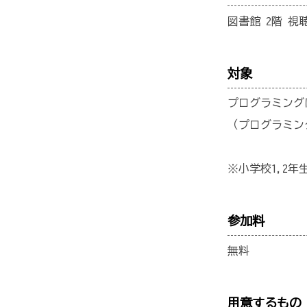
図書館 2階 視
対象
プログラミング
（プログラミン
※小学校1,2
参加料
無料
用意するもの