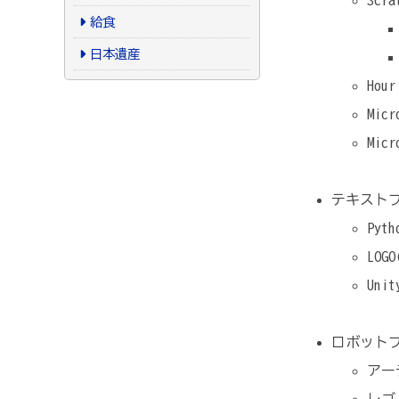
給食
日本遺産
Ho
Mic
Mic
テキスト
Py
LOG
Un
ロボット
アー
レゴ