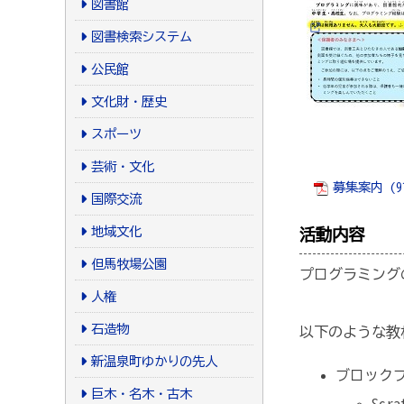
図書館
図書検索システム
公民館
文化財・歴史
スポーツ
芸術・文化
募集案内 (91
国際交流
地域文化
活動内容
但馬牧場公園
プログラミング
人権
石造物
以下のような教
新温泉町ゆかりの先人
ブロック
巨木・名木・古木
Sc