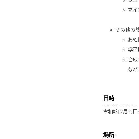
マイ
その他の
お絵
学習
合成
など
日時
令和8年7月19日
場所