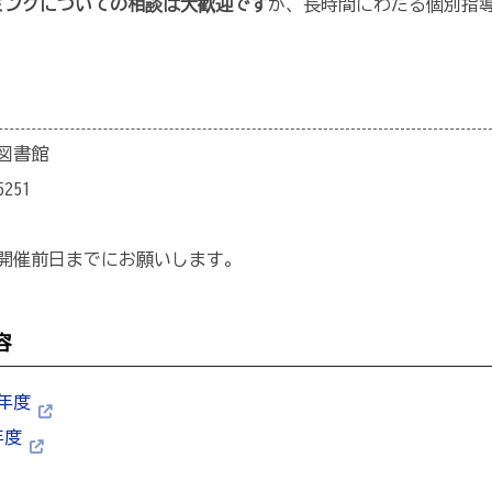
ミングについての相談は大歓迎です
が、長時間にわたる個別指
図書館
5251
開催前日までにお願いします。
容
年度
年度