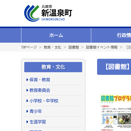
ホーム
行政情
TOPページ
＞
教育・文化
＞
図書館
＞
図書館イベント情報
＞ 【
【図書館
教育・文化
保育・教育
教育委員会
小学校・中学校
青少年
生涯学習