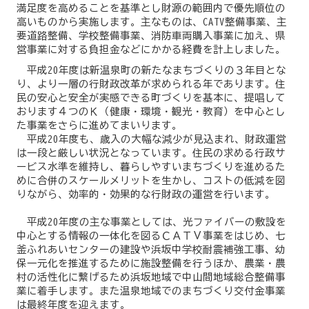
満足度を高めることを基準とし財源の範囲内で優先順位の
高いものから実施します。主なものは、CATV整備事業、主
要道路整備、学校整備事業、消防車両購入事業に加え、県
営事業に対する負担金などにかかる経費を計上しました。
平成20年度は新温泉町の新たなまちづくりの３年目とな
り、より一層の行財政改革が求められる年であります。住
民の安心と安全が実感できる町づくりを基本に、提唱して
おります４つのＫ（健康・環境・観光・教育）を中心とし
た事業をさらに進めてまいります。
平成20年度も、歳入の大幅な減少が見込まれ、財政運営
は一段と厳しい状況となっています。住民の求める行政サ
ービス水準を維持し、暮らしやすいまちづくりを進めるた
めに合併のスケールメリットを生かし、コストの低減を図
りながら、効率的・効果的な行財政の運営を行います。
平成20年度の主な事業としては、光ファイバーの敷設を
中心とする情報の一体化を図るＣＡＴＶ事業をはじめ、七
釜ふれあいセンターの建設や浜坂中学校耐震補強工事、幼
保一元化を推進するために施設整備を行うほか、農業・農
村の活性化に繋げるため浜坂地域で中山間地域総合整備事
業に着手します。また温泉地域でのまちづくり交付金事業
は最終年度を迎えます。