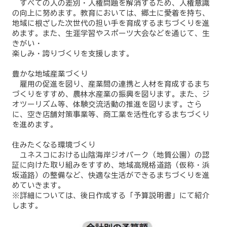
すべての人の差別・人権問題を解消するため、人権意識
の向上に努めます。教育においては、郷土に愛着を持ち、
地域に根ざした次世代の担い手を育成するまちづくりを進
めます。また、生涯学習やスポーツ大会などを通じて、生
きがい・
楽しみ・誇りづくりを支援します。
豊かな地域産業づくり
雇用の促進を図り、産業間の連携と人材を育成するまち
づくりをすすめ、農林水産業の振興を図ります。また、ジ
オツーリズム等、体験交流活動の推進を図ります。さら
に、空き店舗対策事業等、商工業を活性化するまちづくり
を進めます。
住みたくなる環境づくり
ユネスコにおける山陰海岸ジオパーク（地質公園）の認
証に向けた取り組みをすすめ、地域高規格道路（仮称・浜
坂道路）の整備など、快適な生活ができるまちづくりを進
めていきます。
※詳細については、後日作成する「予算説明書」にて紹介
します。