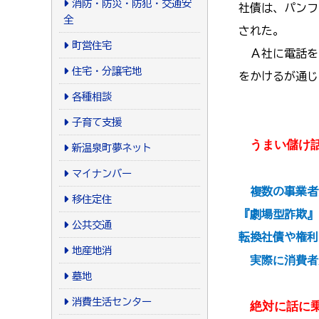
消防・防災・防犯・交通安
社債は、パンフ
全
された。
町営住宅
Ａ社に電話を
住宅・分譲宅地
をかけるが通じ
各種相談
子育て支援
うまい儲け
新温泉町夢ネット
マイナンバー
複数の事業者
移住定住
『劇場型詐欺』
公共交通
転換社債や権利
地産地消
実際に消費者
墓地
消費生活センター
絶対に話に