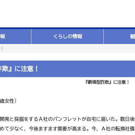
報
くらしの情報
観
意！
詐欺』に注意！
『劇場型詐欺』に注意！
歳女性）
開発と採掘をするＡ社のパンフレットが自宅に届いた。数日後
めて少なく、今後ますます需要が高まる。今、Ａ社の転換社債