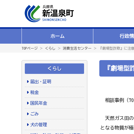
ホーム
行政情
TOPページ
＞
くらし
＞
消費生活センター
＞ 『劇場型詐欺』に注
『劇場型
くらし
届出・証明
税金
相談事例（
70
国民年金
ごみ
天然ガス田の
犬の管理
となる物質が極