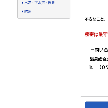
水道・下水道・温泉
結婚
不安なこと、
秘密は厳守
－問い
温泉総合
℡ （０７