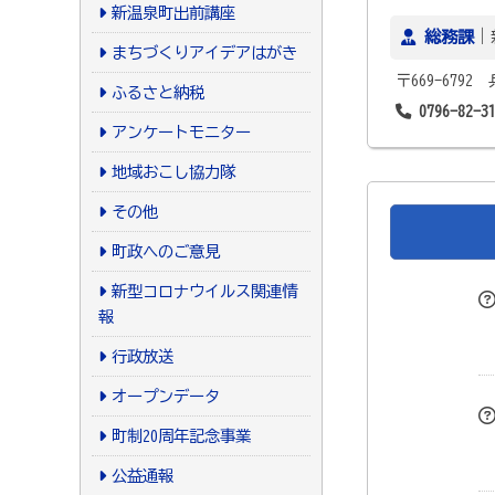
新温泉町出前講座
総務課
｜
まちづくりアイデアはがき
〒669-679
ふるさと納税
0796-82-3
アンケートモニター
地域おこし協力隊
その他
町政へのご意見
新型コロナウイルス関連情
報
行政放送
オープンデータ
町制20周年記念事業
公益通報