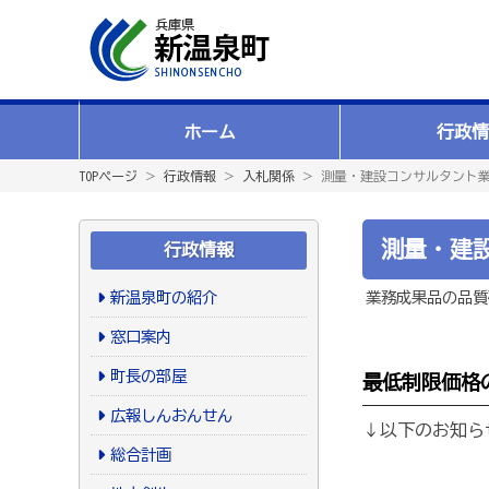
ホーム
行政情
TOPページ
＞
行政情報
＞
入札関係
＞ 測量・建設コンサルタント
測量・建
行政情報
新温泉町の紹介
業務成果品の品質
窓口案内
町長の部屋
最低制限価格
広報しんおんせん
↓以下のお知ら
総合計画