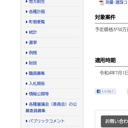
地方創生
測量･建設コ
各種計画
対象案件
町勢要覧
予定価格が50
統計
選挙
例規
適用時期
財政
令和4年7月1
職員募集
入札関係
情報公開等
各種審議会（委員会）の公
募委員募集
パブリックコメント
お問い合わ