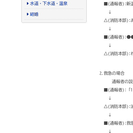
水道・下水道・温泉
■(通報者):新
↓
結婚
△(消防本部):
↓
■(通報者):●
↓
△(消防本部):
2.救急の場合
通報者の説明と
■(通報者):「1
↓
△(消防本部):
↓
■(通報者):
↓