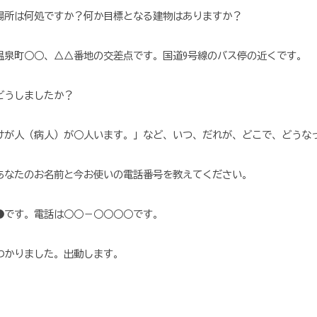
場所は何処ですか？何か目標となる建物はありますか？
温泉町○○、△△番地の交差点です。国道9号線のバス停の近くです。
どうしましたか？
けが人（病人）が○人います。」など、いつ、だれが、どこで、どうな
あなたのお名前と今お使いの電話番号を教えてください。
●です。電話は○○－○○○○です。
わかりました。出動します。