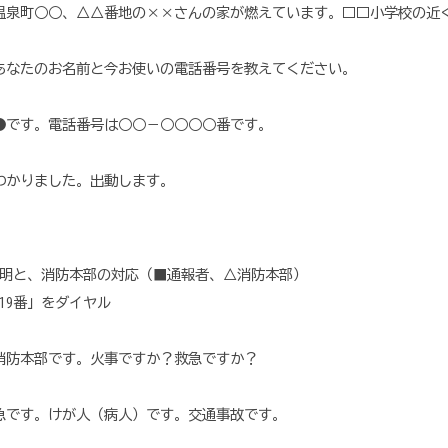
温泉町○○、△△番地の××さんの家が燃えています。□□小学校の近
あなたのお名前と今お使いの電話番号を教えてください。
●です。電話番号は○○－○○○○番です。
わかりました。出動します。
、消防本部の対応（■通報者、△消防本部）
19番」をダイヤル
消防本部です。火事ですか？救急ですか？
救急です。けが人（病人）です。交通事故です。