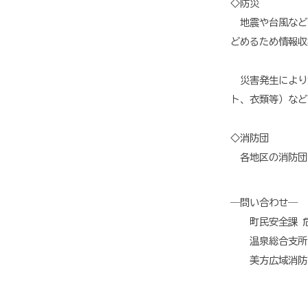
◇防災
地震や台風など
どめるため情報収
災害発生により
ト、衣類等）など
◇消防団
各地区の消防団
―問い合わせ―
町民安全課 危機
温泉総合支所 
美方広域消防本部