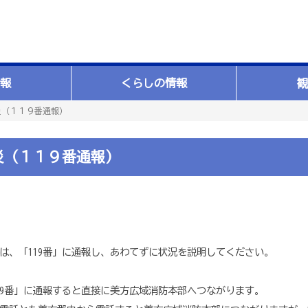
報
くらしの情報
観
災（１１９番通報）
災（１１９番通報）
は、「119番」に通報し、あわてずに状況を説明してください。
19番」に通報すると直接に美方広域消防本部へつながります。