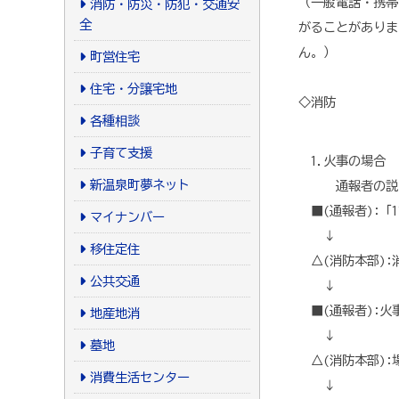
（一般電話・携帯
消防・防災・防犯・交通安
全
がることがありま
ん。）
町営住宅
住宅・分譲宅地
◇消防
各種相談
子育て支援
1.火事の場合
新温泉町夢ネット
通報者の説明と
■(通報者):「1
マイナンバー
↓
移住定住
△(消防本部):
公共交通
↓
■(通報者):
地産地消
↓
墓地
△(消防本部):
消費生活センター
↓