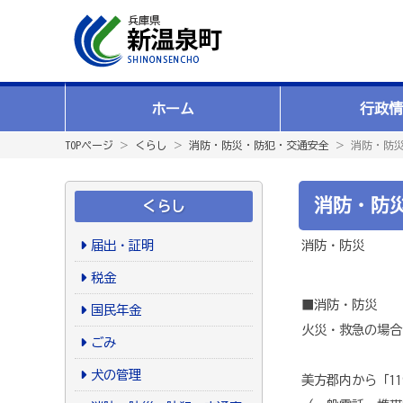
ホーム
行政情
TOPページ
＞
くらし
＞
消防・防災・防犯・交通安全
＞ 消防・防
消防・防
くらし
届出・証明
消防・防災
税金
■消防・防災
国民年金
火災・救急の場合
ごみ
犬の管理
美方郡内から「1