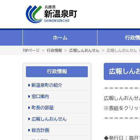
ホーム
行政情
TOPページ
＞
行政情報
＞
広報しんおんせん
＞ 広報しんおんせん（
広報しんお
行政情報
新温泉町の紹介
＝＝＝＝＝＝＝
窓口案内
広報しんおんせ
町長の部屋
※表紙をクリッ
＝＝＝＝＝＝＝
広報しんおんせん
総合計画
◆発行日：毎月