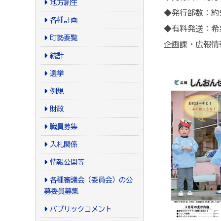
地方創生
◆発行部数：約5
各種計画
◆有料発送：希
町勢要覧
企画課・広報情
統計
選挙
例規
財政
職員募集
入札関係
情報公開等
各種審議会（委員会）の公
募委員募集
パブリックコメント