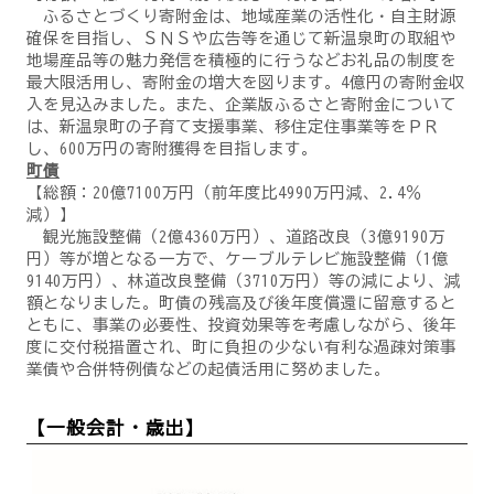
ふるさとづくり寄附金は、地域産業の活性化・自主財源
確保を目指し、ＳＮＳや広告等を通じて新温泉町の取組や
地場産品等の魅力発信を積極的に行うなどお礼品の制度を
最大限活用し、寄附金の増大を図ります。4億円の寄附金収
入を見込みました。また、企業版ふるさと寄附金について
は、新温泉町の子育て支援事業、移住定住事業等をＰＲ
し、600万円の寄附獲得を目指します。
町債
【総額：20億7100万円（前年度比4990万円減、2.4％
減）】
観光施設整備（2億4360万円）、道路改良（3億9190万
円）等が増となる一方で、ケーブルテレビ施設整備（1億
9140万円）、林道改良整備（3710万円）等の減により、減
額となりました。町債の残高及び後年度償還に留意すると
ともに、事業の必要性、投資効果等を考慮しながら、後年
度に交付税措置され、町に負担の少ない有利な過疎対策事
業債や合併特例債などの起債活用に努めました。
【一般会計・歳出】