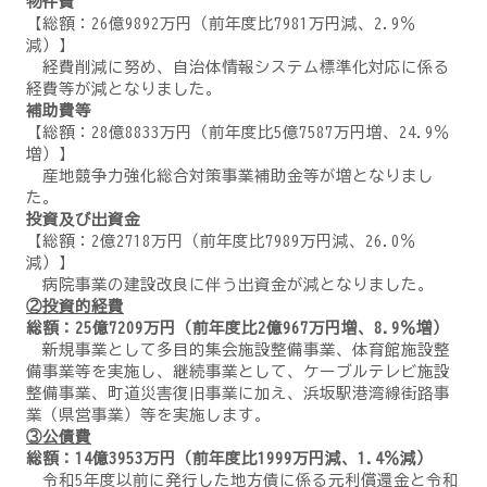
物件費
【総額：26億9892万円（前年度比7981万円減、2.9％
減）】
経費削減に努め、自治体情報システム標準化対応に係る
経費等が減となりました。
補助費等
【総額：28億8833万円（前年度比5億7587万円増、24.9％
増）】
産地競争力強化総合対策事業補助金等が増となりまし
た。
投資及び出資金
【総額：2億2718万円（前年度比7989万円減、26.0％
減）】
病院事業の建設改良に伴う出資金が減となりました。
②投資的経費
総額：25億7209万円（前年度比2億967万円増、8.9％増）
新規事業として多目的集会施設整備事業、体育館施設整
備事業等を実施し、継続事業として、ケーブルテレビ施設
整備事業、町道災害復旧事業に加え、浜坂駅港湾線街路事
業（県営事業）等を実施します。
③公債費
総額：14億3953万円（前年度比1999万円減、1.4％減）
令和5年度以前に発行した地方債に係る元利償還金と令和