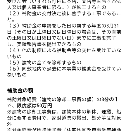
受けた者（いずれも町内に本店、支店等を有する法
人又は個人事業者に限る。）が施工するもの
（２）補助金の交付決定後に着手する工事であるこ
と。
（３）
補助金の申請をした日の属する年度の3月31
日（その日が土曜日又は日曜日の場合は、その直前
の土曜日又は日曜日でない日）までに工事を完了
し、実績報告書を提出できるもの
（４）他の制度による補助金等の交付を受けていな
いもの
（５）建物の全てを除却するもの
（６）同敷地内で過去に本事業の補助金を受けてい
ないもの
補助金の額
補助対象経費（建物の除却工事費の額）の
3分の１
で、限度額は
50万円
※建物の除却工事費は、建物本体の解体、運搬、処
分に要する費用で、家
財道具の搬出、処分等は対象
外
※対象経費が標準除却費（住宅地区改良事業等補助