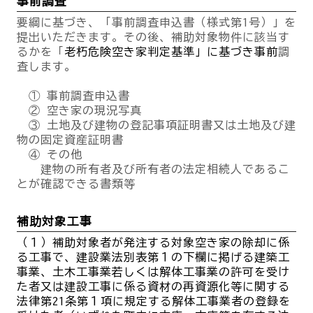
事前調査
要綱に基づき、「事前調査申込書（様式第1号）」を
提出いただきます。その後、補助対象物件に該当す
るかを「
老朽危険空き家判定基準」に基づき事前
調
査します。
① 事前調査申込書
② 空き家の現況写真
③ 土地及び建物の登記事項証明書又は土地及び建
物の固定資産証明書
④ その他
建物の所有者及び所有者の法定相続人であるこ
とが確認できる書類等
補助対象工事
（１）補助対象者が発注する対象空き家の除却に係
る工事で、建設業法別表第１の下欄に掲げる建築工
事業、土木工事業若しくは解体工事業の許可を受け
た者又は建設工事に係る資材の再資源化等に関する
法律第21条第１項に規定する解体工事業者の登録を