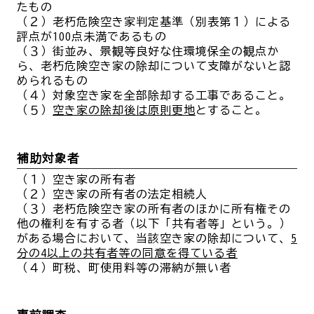
たもの
（２）
老朽危険空き家判定基準（別表第１）による
評点が100点未満であるもの
（３）
街並み、景観等良好な住環境保全の観点か
ら、老朽危険空き家の除却について支障がないと認
められるもの
（４）対象空き家を全部除却する工事であること。
（５）
空き家の除却後は原則更地
とすること。
補助対象者
（１）空き家の所有者
（２）空き家の所有者の法定相続人
（３）老朽危険空き家の所有者のほかに所有権その
他の権利を有する者（以下「共有者等」という。）
がある場合において、当該空き家の除却について、
5
分の4以上の共有者等の同意を得ている者
（４）町税、町使用料等の滞納が無い者