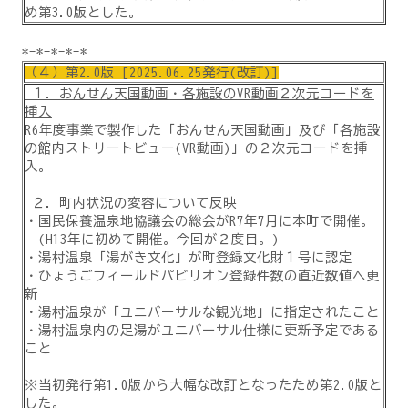
め第3.0版とした。
*-*-*-*-*
（４）第2.0版 [2025.06.25発行(改訂)]
１．おんせん天国動画・各施設のVR動画２次元コードを
挿入
R6年度事業で製作した「おんせん天国動画」及び「各施設
の館内ストリートビュー(VR動画)」の２次元コードを挿
入。
２．町内状況の変容について反映
・国民保養温泉地協議会の総会がR7年7月に本町で開催。
(H13年に初めて開催。今回が２度目。)
・湯村温泉「湯がき文化」が町登録文化財１号に認定
・ひょうごフィールドパビリオン登録件数の直近数値へ更
新
・湯村温泉が「ユニバーサルな観光地」に指定されたこと
・湯村温泉内の足湯がユニバーサル仕様に更新予定である
こと
※当初発行第1.0版から大幅な改訂となったため第2.0版と
した。