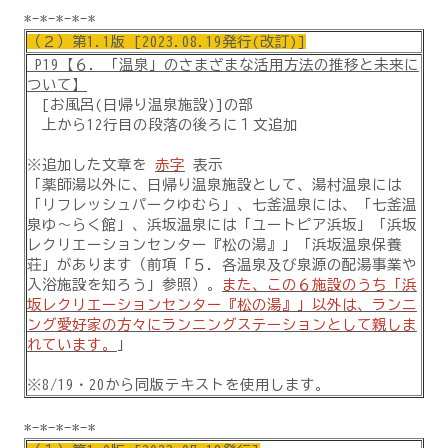
*-*-*-*-*
（２）第1.1版 [2023.08.19発行(改訂)]
P19【６．「温泉」のさまざまな活用方法の推移と未来に
ついて】
[お風呂(日帰り温泉施設)]の部
上から12行目の段落の後ろに１文追加
※追加した文章を
赤字
表示
「薬師湯以外に、日帰り温泉施設として、湯村温泉には
「リフレッシュパークゆむら」、七釜温泉には、「七釜温
泉ゆ～らく館」、浜坂温泉には「ユートピア浜坂」「浜坂
レクリエーションセンター『松の湯』」「浜坂温泉保養
荘」があります（前項「５．各温泉及び泉源の配湯事業や
入浴施設を知ろう」参照）。
また、この６施設のうち「浜
坂レクリエーションセンター『松の湯』」以外は、ランニ
ング愛好家の方々にランニングステーションとして親しま
れています。
」
※8/19・20から同版テキストを使用します。
*-*-*-*-*