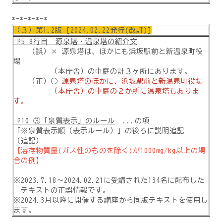
*-*-*-*-*
（３）第1.2版 [2024.02.22発行(改訂)]
P5 8行目 源泉塔・温泉塔の紹介文
（誤）× 源泉塔は、ほかにも浜坂駅前と新温泉町役
場
（本庁舎）の中庭の計３ヶ所にあります。
（正）○
源泉塔のほかに、浜坂駅前と新温泉町役場
（本庁舎）の中庭の２か所に温泉塔もありま
す。
P10 ③「泉質表示」のルール
...の項
「※泉質表示順（表示ルール）」の後ろに説明追記
（追記）
【溶存物質量(ガス性のものを除く)が1000mg/kg以上の場
合の例】
※2023.7.18～2024.02.21に受講された134名に配布した
テキストの正誤情報です。
※2024.3月以降に開催する講座から同版テキストを使用し
ます。