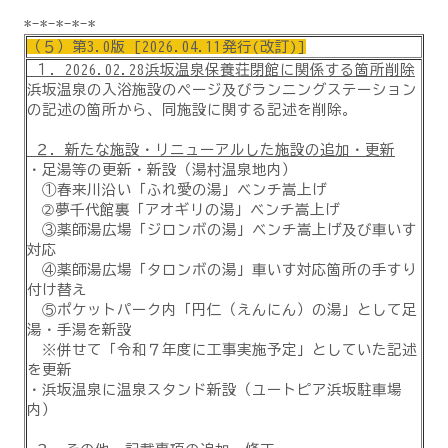
*-*-*-*-*
（５）第3.0版 [2026.04.11発行(改訂)]
１．2026.02.28浜坂温泉保養荘閉館に関係する箇所削除
浜坂温泉の入浴施設のページ及びランニングステーション
の記述の箇所から、同施設に関する記述を削除。
２．新たな施設・リニューアルした施設の追加・更新
・足湯等の更新・新設（湯村温泉地内）
①春来川沿い「ふれ愛の湯」ベンチ嵩上げ
➁夢千代館裏「アオギリの湯」ベンチ嵩上げ
③薬師湯広場「ジロンボの湯」ベンチ嵩上げ及び車いす
対応
④薬師湯広場「タロンボの湯」車いす対応箇所の手すり
付け替え
⑤ポケットパーク内「円仁（えんにん）の湯」として足
湯・手湯を新設
※併せて「令和７年度に工事実施予定」としていた記述
を更新
・浜坂温泉に温泉スタンド新設（ユートピア浜坂駐車場
内）