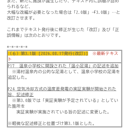
また、新たに施設が誕生したり、テキスト内に誤植が認め
られるなど、
大幅な改編が必要となった場合は「2.0版」→「3.0版」…と
改訂させます。
これまでテキスト発行後に修正が生じた「改訂」及び「正
誤情報」は次のとおりです。
*-*-*-*-*
（６）第3.1版 [2026.08.17発行(改訂)]
※最新テキス
ト
P17 温泉小学校に開設された「温小足湯」の記述を追加
※湯村温泉内の公的な足湯として、温泉小学校の足湯を
追記した。
P24 空気冷却方式の温度差発電の実証実験が開始された
旨、記述修正
※第3.0版では「実証実験が予定されている」としてい
た箇所を
実証実験が実施されている旨の記述に変更した。
※軽微な記述修正と位置づけ第3.1版とした。