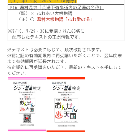
（１）第1.0版 [2023.07.18発行]
P16 湯村温泉「荒湯下遊歩道内の足湯の名称」
（誤）× ふれあい大根物語
（正）○
湯村大根物語「ふれ愛の湯」
※7/18、7/29・30に受講された65名に
配布したテキストの正誤情報です。
※テキストは必要に応じて、順次改訂されます。
※認定証の有効期限内に再受講いただくことで、翌年度末
まで有効期限が延長されます。
※定期的に再受講をいただき、最新のテキストを手にして
ください。