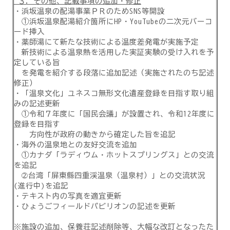
３．その他、記載事項の追加・修正
・浜坂温泉の配湯事業ＰＲのためSNS等開設
①浜坂温泉配湯紹介箇所にHP・YouTubeの二次元バーコ
ード挿入
・薬師湯にて新たな技術による温度差発電が実施予定
新技術による温泉熱を活用した実証実験の受け入れを予
定している旨
を発電を紹介する段落に追加記述（実施されたのち記述
修正）
・「温泉文化」ユネスコ無形文化遺産登録を目指す取り組
みの記述更新
①令和７年度に「国民会議」が設置され、令和12年度に
登録を目指す
方向性が政府の動きから確定した旨を追記
・海外の温泉地との友好交流を追加
①カナダ「ラディウム・ホットスプリングス」との交流
を追記
➁台湾「屏東縣四重渓温泉（温泉村）」との交流状況
(進行中)を追記
・テキスト内の写真を適宜更新
・ひょうごフィールドパビリオンの記述を更新
※施設の追加、保養荘記述削除等、大幅な改訂となったた