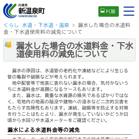
PC版
くらし
水道・下水道・温泉
> 漏水した場合の水道料
金・下水道使用料の減免について
漏水した場合の水道料金・下水
道使用料の減免について
漏水の原因は、水道管の老朽化や凍結などにより生じる
管の亀裂や破損などが考えられます。
地中配管等で地表に表れない漏水の場合、気付かないう
ちに水道料金が高額になるケースもあります。
また、漏水は、貴重な水資源の損失であるばかりではな
く、宅地内の地面の陥没や建物への浸水など二次的災害を
もたらす危険性もあります。凍結、破損等を防止する対策
を行うことはもとより、漏水が発生していないかどうか日
頃から水回りや水道メーターをご確認ください。
漏水による水道料金等の減免