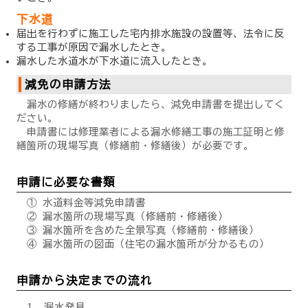
下水道
届出を行わずに施工した宅内排水施設の設置等、法令に反
する工事が原因で漏水したとき。
漏水した水道水が下水道に流入したとき。
減免の申請方法
漏水の修繕が終わりましたら、減免申請書を提出してく
ださい。
申請書には修理業者による漏水修繕工事の施工証明と修
繕箇所の現場写真（修繕前・修繕後）が必要です。
申請に必要な書類
① 水道料金等減免申請書
② 漏水箇所の現場写真（修繕前・修繕後）
③ 漏水箇所を含めた全景写真（修繕前・修繕後）
④ 漏水箇所の図面（住宅の漏水箇所が分かるもの）
申請から決定までの流れ
漏水発見