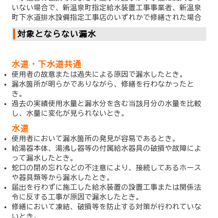
いない場合で、新温泉町指定給水装置工事事業者、新温泉
町下水道排水設備指定工事店のいずれかで修繕された場合
対象とならない漏水
水道・下水道共通
使用者の故意または過失による原因で漏水したとき。
漏水箇所が明らかでありながら、修繕を行わなかったと
き。
過去の実績使用水量と漏水分を含む当該月分の水量を比較
し、水量に変化が見られないとき。
水道
使用者において漏水箇所の発見が容易であるとき。
給湯器本体、湯沸し器等の付属給水器具の破損や故障によ
って漏水したとき。
蛇口の閉め忘れなどの不注意により、接続してあるホース
や器具類等から漏水したとき。
届出を行わずに施工した給水装置の設置工事または関係法
令に反する工事が原因で漏水したとき。
修繕において凍結、破損等を防止する対策が行われていな
いとき。