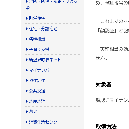
消防・防災・防犯・交通安
め、暗証番号の
全
町営住宅
・これまでのマ
住宅・分譲宅地
「顔認証」と記
各種相談
・実印相当の効
子育て支援
せん。
新温泉町夢ネット
マイナンバー
移住定住
対象者
公共交通
顔認証マイナン
地産地消
墓地
消費生活センター
取得方法