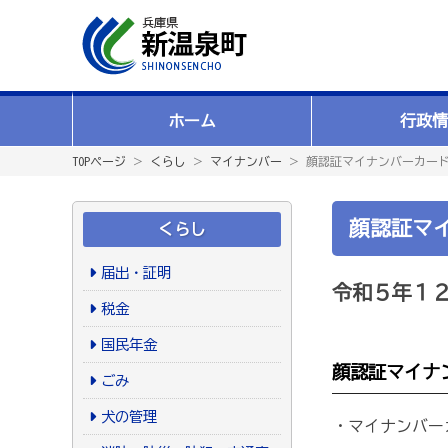
ホーム
行政情
TOPページ
＞
くらし
＞
マイナンバー
＞ 顔認証マイナンバーカー
顔認証マ
くらし
届出・証明
令和５年１
税金
国民年金
顔認証マイナ
ごみ
犬の管理
・マイナンバー