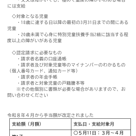
には支給
◇対象となる児童
・18歳に達する日以降の最初の3月31日までの間にある
児童
・20歳未満で心身に特別児童扶養手当2級に該当する程
度以上の障がいがある児童
◇認定請求に必要なもの
・請求者名義の口座通帳
・請求者及び対象児童等のマイナンバーのわかるもの
（個人番号カード、通知カード等）
・請求者の年金手帳
・請求者と対象児童の戸籍謄本等
※その他個別に書類が必要な場合がありますので、お
問い合わせください
令和８年４月から手当額が改定されました
支給額（月額）
支払日・支給対象月
○５月11日：３月～４月