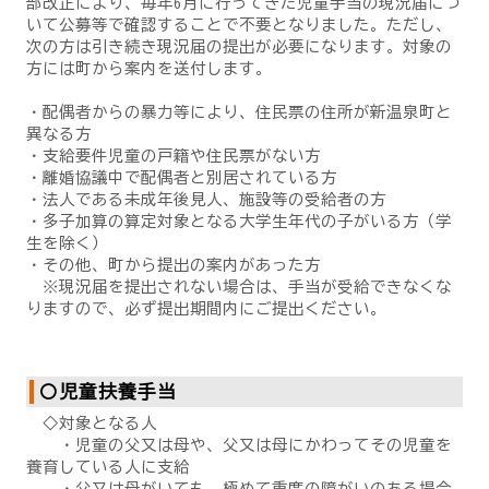
部改正により、毎年6月に行ってきた児童手当の現況届につ
いて公募等で確認することで不要となりました。ただし、
次の方は引き続き現況届の提出が必要になります。対象の
方には町から案内を送付します。
・配偶者からの暴力等により、住民票の住所が新温泉町と
異なる方
・支給要件児童の戸籍や住民票がない方
・離婚協議中で配偶者と別居されている方
・法人である未成年後見人、施設等の受給者の方
・多子加算の算定対象となる大学生年代の子がいる方（学
生を除く）
・その他、町から提出の案内があった方
※現況届を提出されない場合は、手当が受給できなくな
りますので、必ず提出期間内にご提出ください。
〇児童扶養手当
◇対象となる人
・児童の父又は母や、父又は母にかわってその児童を
養育している人に支給
・父又は母がいても、極めて重度の障がいのある場合