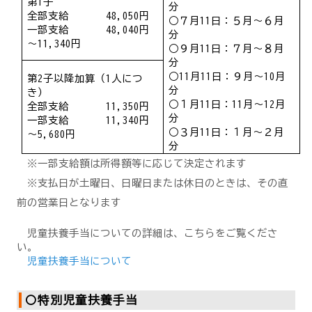
第1子
分
全部支給 48,050円
○７月11日：５月～６月
一部支給 48,040円
分
～11,340円
○９月11日：７月～８月
分
○11月11日：９月～10月
第2子以降加算（1人につ
分
き）
○１月11日：11月～12月
全部支給 11,350円
分
一部支給 11,340円
○３月11日：１月～２月
～5,680円
分
※一部支給額は所得額等に応じて決定されます
※支払日が土曜日、日曜日または休日のときは、その直
前の営業日となります
児童扶養手当についての詳細は、こちらをご覧くださ
い。
児童扶養手当について
〇特別児童扶養手当