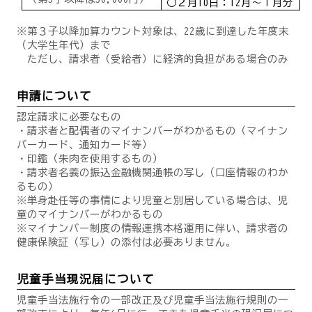
○２月10日：12月～１月分
※第３子以降加算カウント対象は、22歳に到達した年度末
（大学生年代）まで
ただし、請求者（受給者）に経済的負担がある場合のみ
申請について
認定請求に必要なもの
・請求者と配偶者のマイナンバーがわかるもの（マイナン
バーカード、通知カード等）
・印鑑（朱肉を使用するもの）
・請求者名義の振込金融機関通帳の写し（口座情報のわか
るもの）
※単身赴任等の事情により児童と別居している場合は、児
童のマイナンバーがわかるもの
※マイナンバー制度の情報連携本格運用に伴い、請求者の
健康保険証（写し）の添付は必要ありません。
児童手当現況届について
児童手当法施行令の一部改正及び児童手当法施行規則の一