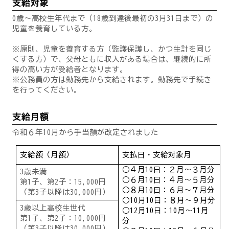
支給対象
0歳～高校生年代まで（18歳到達後最初の3月31日まで）の
児童を養育している方。
※原則、児童を養育する方（監護保護し、かつ生計を同じ
くする方）で、父母ともに収入がある場合は、継続的に所
得の高い方が受給者となります。
※公務員の方は勤務先から支給されます。勤務先で手続き
を行ってください。
支給月額
令和６年10月から手当額が改定されました
支給額（月額）
支払日・支給対象月
○４月10日：２月～３月分
3歳未満
○６月10日：４月～５月分
第1子、第2子：15,000円
○８月10日：６月～７月分
（第3子以降は30,000円）
○10月10日：８月～９月分
3歳以上高校生世代
○12月10日：10月～11月
第1子、第2子：10,000円
分
（第3子以降は30,000円）