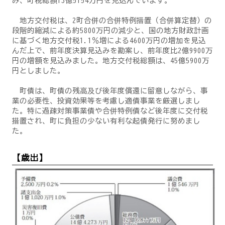
み、町税総額13億5154万円を見込んでいます。
地方交付税は、2町合併の合併特例措置（合併算定替）の
段階的縮減による約5800万円の減少と、国の地方財政計画
に基づく地方交付税1.1％増による4600万円の増加を見込
んだ上で、前年度決算見込みを勘案し、前年度比2億9900万
円の増額を見込みました。地方交付税総額は、45億5900万
円としました。
町債は、町債の残高及び後年度償還に留意しながら、事
業の必要性、投資効果等を考慮し適債事業を厳選しまし
た。特に過疎対策事業債や合併特例債など後年度に交付税
措置され、町に負担の少ない有利な起債発行に努めまし
た。
【歳出】