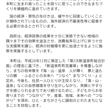
本町に生まれ育ったことを誇りに思うことのできるまちづ
くりを積極的に進めていきます。
国の経済・景気の先行きは、緩やかに回復していくこと
が期待されているものの、海外経済の不確実性等に留意す
る必要があるとされています。
政府は、経済政策の成果を十分に実感できない地域の
隅々までその効果を波及させ、消費税率引上げに伴う十分
な支援策を講じ、経済の好循環を更に加速させるように施
策を実施するとしています。
本町は、平成28年12月に策定した「第2次新温泉町総合計
画」の理念に基づき、「新温泉町町民憲章」を尊重しなが
ら、まちの将来像を『海・山・温泉 人が輝く 夢と温も
りの郷 ‐ふるさとの未来へ“つなぐ”まちづくり‐』と
定め、今後も、住民一人ひとりが主役となり、「海・山・
温泉」などの自然環境を守り生かしながら、笑顔とやすら
ぎを感じられるまちであり続けるために、子どもからお年
寄りまでの“つながり”や、産業、地域、未来への“つな
がり”を深め、ひと・まちがさらに調和のとれたまちにな
ることを目指します。