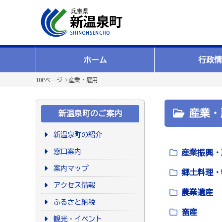
ホーム
行政情
TOPページ
>
産業・雇用
産業・
新温泉町のご案内
新温泉町の紹介
窓口案内
産業振興・
案内マップ
郷土料理・
アクセス情報
農業遺産
ふるさと納税
畜産
観光・イベント