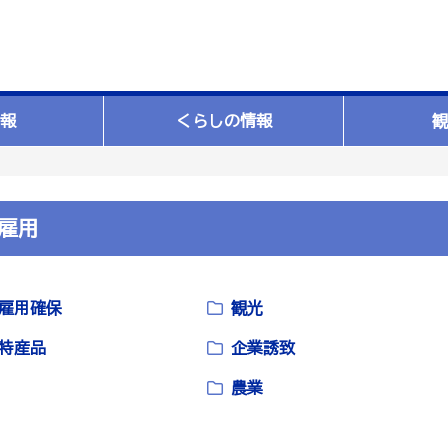
報
くらしの情報
観
雇用
雇用確保
観光
特産品
企業誘致
農業